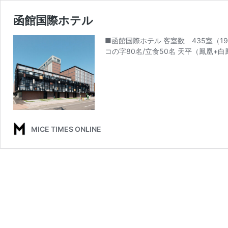
函館国際ホテル
■函館国際ホテル 客室数 435室（19
コの字80名/立食50名 天平（鳳凰+白
MICE TIMES ONLINE