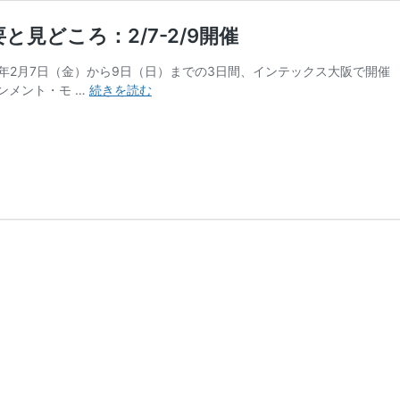
と見どころ：2/7-2/9開催
25年2月7日（金）から9日（日）までの3日間、インテックス大阪で開催
【2/4
ンメント・モ …
続きを読む
更
新】
大
阪
オ
ー
ト
メ
ッ
セ
2025
概
要
と
見
ど