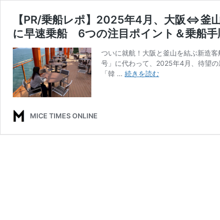
【PR/乗船レポ】2025年4月、大阪⇔
に早速乗船 6つの注目ポイント＆乗船手
ついに就航！大阪と釜山を結ぶ新造客
号」に代わって、2025年4月、待
【PR/
「韓 …
続きを読む
乗
船
レ
ポ】
MICE TIMES ONLINE
2025
年
4
月、
大
阪
⇔
釜
山
航