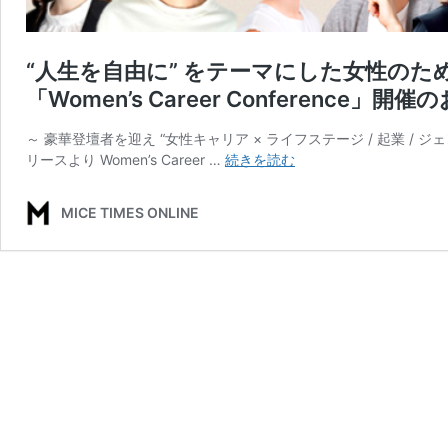
“人生を自由に” をテーマにした女性の
「Women’s Career Conference」開
～ 豪華登壇者を迎え “女性キャリア × ライフステージ / 起業 /
“人
リースより Women’s Career …
続きを読む
生
を
MICE TIMES ONLINE
自
由
に”
を
テ
ー
マ
に
し
た
女