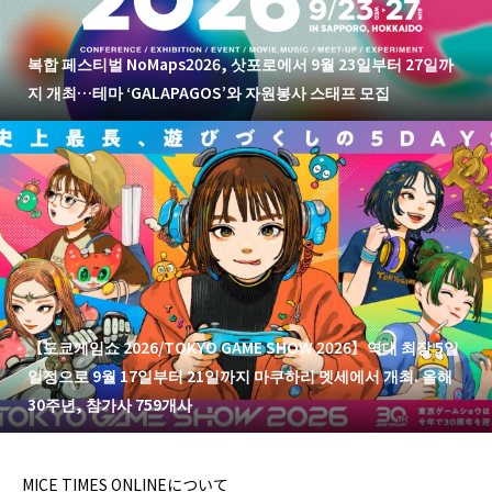
복합 페스티벌 NoMaps2026, 삿포로에서 9월 23일부터 27일까
지 개최…테마 ‘GALAPAGOS’와 자원봉사 스태프 모집
【도쿄게임쇼 2026/TOKYO GAME SHOW 2026】역대 최장 5일
일정으로 9월 17일부터 21일까지 마쿠하리 멧세에서 개최. 올해
30주년, 참가사 759개사
MICE TIMES ONLINEについて