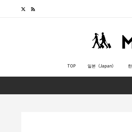
TOP
일본（Japan）
한