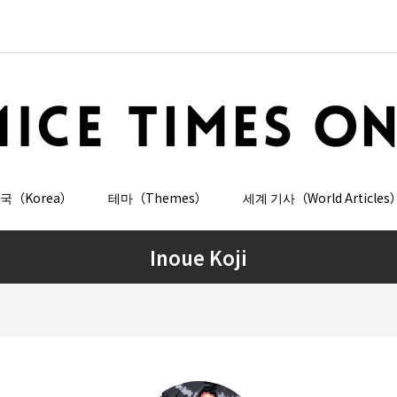
국（Korea）
테마（Themes）
세계 기사（World Articles
Inoue Koji