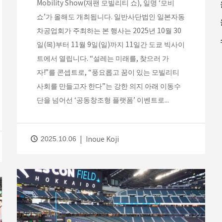
Mobility Show(재팬 모빌리티 쇼), 일명 ‘모비
쇼’가 올해도 개최됩니다. 일반사단법인 일본자동
차공업회가 주최하는 본 행사는 2025년 10월 30
일(목)부터 11월 9일(일)까지 11일간 도쿄 빅사이
트에서 열립니다. “설레는 미래를, 찾으러 가
자!”를 콘셉트로, “풍요롭고 꿈이 있는 모빌리티
사회를 만들고자 한다”는 강한 의지 아래 이동수
단을 넘어선 ‘공동창조형 플랫폼’ 이벤트로...
Inoue Koji
2025.10.06