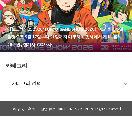
【도쿄게임쇼 2026/TOKYO GAME SHOW 2026】역대 최장 5일
일정으로 9월 17일부터 21일까지 마쿠하리 멧세에서 개최. 올해
30주년, 참가사 759개사
카테고리
리
Copyright © MICE 산업 뉴스 | MICE TIMES ONLINE All Rights Reserved.