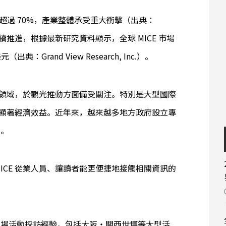
減少超過 70%，產業整體承受重大衝擊（出典：
持續推進，根據最新研究資料顯示，全球 MICE 市場
出典：Grand View Research, Inc.）。
額的領域，於觀光推動方面備受關注。特別是大型國際
帶來顯著經濟效益。近年來，越來越多地方政府設立專
策。
各地 MICE 從業人員、讓讀者能更便捷地接觸相關資訊的
累積多場活動採訪經驗，包括大阪・關西世博等大型活