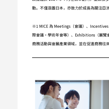
動。不僅涵蓋日本，亦致力於成長為關注亞洲與
※1 MICE 為 Meetings（會議）、Incen
際會議・學術年會等）、Exhibitions
商務活動與會展產業領域，並在促進商務往