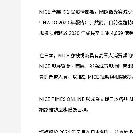
MICE 產業 ※1 受疫情影響，國際觀光客
UNWTO 2020 年報告）。然而，目前復甦
規模預期將於 2030 年成長至 1 兆 4,669 億美元（
在日本，MICE 亦被視為具有高單人消費
MICE 與展覽會・商展，能為城市與地區
責部門或人員，以推動 MICE 振興與相關政
MICE TIMES ONLINE 以成為支援日本
網路雜誌型媒體為目標。
該媒體於 2024 年 7 月在日本創刊，並