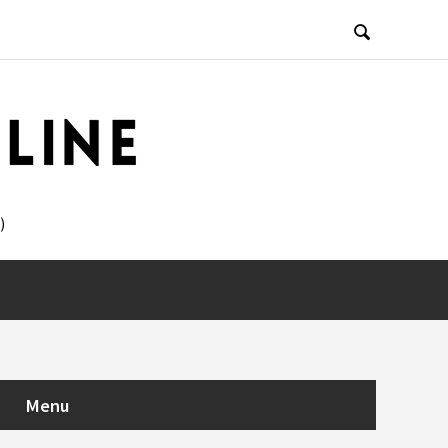

)
Menu