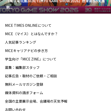
【東京電玩展2026/TOKYO GAME SHOW 2026】歷來最長5天展
期...
MICE TIMES ONLINEについて
MICE（マイス）とはなんですか？
人気記事ランキング
MICEキャリアナビの歩き方
学生向け「MICE ZINE」について
募集：編集部スタッフ
記事広告・取材のご依頼・ご相談
無料メールマガジン登録
媒体資料の請求フォーム
全国の主要展示会場、会議場の天気予報
お問い合わせ