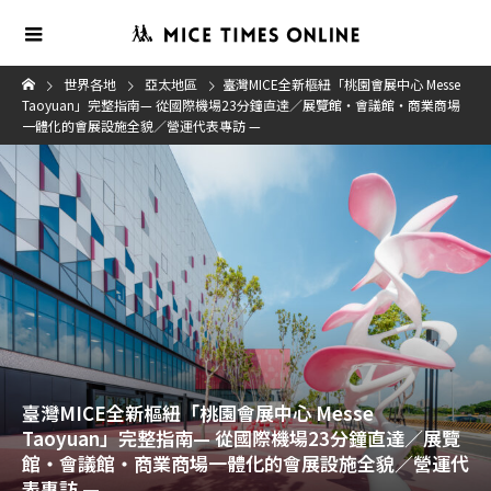
世界各地
亞太地區
臺灣MICE全新樞紐「桃園會展中心 Messe
Taoyuan」完整指南— 從國際機場23分鐘直達／展覽館・會議館・商業商場
一體化的會展設施全貌／營運代表專訪 —
臺灣MICE全新樞紐「桃園會展中心 Messe
Taoyuan」完整指南— 從國際機場23分鐘直達／展覽
館・會議館・商業商場一體化的會展設施全貌／營運代
表專訪 —