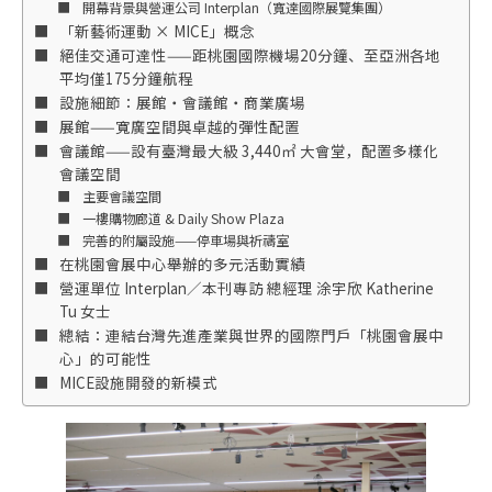
開幕背景與營運公司 Interplan（寬達國際展覽集團）
「新藝術運動 × MICE」概念
絕佳交通可達性——距桃園國際機場20分鐘、至亞洲各地
平均僅175分鐘航程
設施細節：展館・會議館・商業廣場
展館——寬廣空間與卓越的彈性配置
會議館——設有臺灣最大級 3,440㎡ 大會堂，配置多樣化
會議空間
主要會議空間
一樓購物廊道 & Daily Show Plaza
完善的附屬設施——停車場與祈禱室
在桃園會展中心舉辦的多元活動實績
營運單位 Interplan／本刊專訪 總經理 涂宇欣 Katherine
Tu 女士
總結：連結台灣先進產業與世界的國際門戶「桃園會展中
心」的可能性
MICE設施開發的新模式