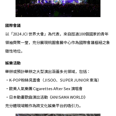
國際會議
以「2024 JCI 世界大會」為代表，來自超過100個國家的青年
領袖齊聚一堂，充分展現桃園會展中心作為國際會議樞紐之象
徵性地位。
娛樂活動
舉辦或預計舉辦之大型演出涵蓋多元領域，包括：
・K-POP粉絲見面會（JISOO、SUPER JUNIOR 東海）
・歐美人氣樂團 Cigarettes After Sex 演唱會
・日本動畫歌曲演出活動《ANISAMA WORLD》
充分體現場館作為跨文化娛樂平台的吸引力。