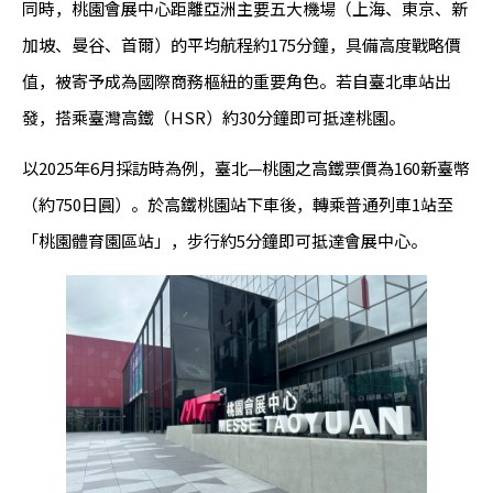
同時，桃園會展中心距離亞洲主要五大機場（上海、東京、新
加坡、曼谷、首爾）的平均航程約175分鐘，具備高度戰略價
值，被寄予成為國際商務樞紐的重要角色。若自臺北車站出
發，搭乘臺灣高鐵（HSR）約30分鐘即可抵達桃園。
以2025年6月採訪時為例，臺北—桃園之高鐵票價為160新臺幣
（約750日圓）。於高鐵桃園站下車後，轉乘普通列車1站至
「桃園體育園區站」，步行約5分鐘即可抵達會展中心。