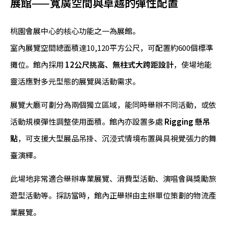
展館——寬廣空間與卓越的彈性配置
桃園會展中心的核心功能之一為展館。
室內展覽空間總面積達10,120平方公尺，可配置約600個標準
攤位。館內採用
12公尺挑高、無柱式大跨距設計
，使場地能
靈活應對多元型態的展覽與活動需求。
展覽大廳可劃分為兩個獨立區域，能同時舉辦不同活動，或依
活動規模彈性調整使用面積。館內亦設置多處
Rigging 懸吊
點
，可支援大型展品吊掛、沉浸式情境布置與具視覺張力的舞
臺演繹。
此場地非常適合舉辦專業展覽、消費型活動、演唱會與獎勵旅
遊型活動等。採訪當時，館內正舉辦由主辦單位策劃的物流產
業展覽。