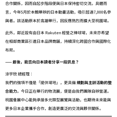
合作關係，因而自起步階段便與日本保持密切交流。具體而
言，今年5月於本館舉辦的日本動畫活動，吸引超過7,000名參
與者。該活動原本於高雄舉行，因反應熱烈而擴大至桃園場。
此外，鄰近設有由日本 Rakuten 經營之棒球場，未來亦希望
在相鄰商業區引進日本品牌商舖，持續深化跨國合作與國際化
布局。
—— 最後，能否向日本讀者分享一段訊息？
涂宇欣 總經理：
我們的強項不僅是「提供場地」，更具備
規劃與主辦活動的整
合能力
。今日正在舉行的物流展，便是由我們團隊自辦營運。
桃園會展中心能夠承接多元類型展覽與活動，也期待未來能與
更多日本企業攜手合作，創造更廣泛的交流與夥伴關係。