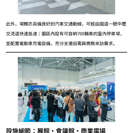
此外，場館亦具備良好的汽車交通動線，可經由國道一號中壢
交流道快速抵達；園區內設有可容納700輛車的室內停車場，
並配置電動車充電設備，充分支援自駕與商務來訪需求。
設施細節：展館・會議館・商業廣場