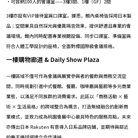
・可容納100人的會議室——3樓3間、1樓（GF）2間
3樓亦設有VIP接待室與口譯室。據悉，館內桌椅皆採用日本製
品；空間兼具自然採光與優異隔音效果，提供舒適且專業的會
議環境。館內同時配置專業視聽設備、同步口譯室、準備室與
符合人體工學設計的座椅，全面對標國際級會議規格。
一樓購物廊道 & Daily Show Plaza
一樓區域不僅可作為會議與展覽參與者的餐飲與商務交流空
間，同時規劃引進中式餐館、餐廳、咖啡廳與藝廊等多元商業
業態，以滿足不同族群的消費需求。此區以「商務活動 × 藝
術 × 生活風格」的跨域整合為概念，打造無縫融合的創新商
業模式，並致力成為桃園會展中心最具特色的服務亮點。未來
亦傳出日本 Rakuten 有意導入日系品牌店鋪，並期待與鄰近
的樂天棒球場建立合作連結。