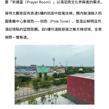
置「祈禱室（Prayer Room）」以滿足跨文化參與者的需求。
接待大廳旁設有直達5樓的挑高中庭電扶梯，館內裝潢融入桃
園會展中心象徵色——桃色（Pink Tone），營造出鮮明且充
滿記憶點的空間氛圍。自5樓可遠眺鄰接之樂天棒球場，全景
視野一覽無遺。