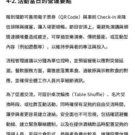
4-2. 活動當日的營運要點
報到環節可善用電子票券（QR Code）與事前 Check-in 來降
低排隊與擁塞，讓入場更順暢。節目安排上，需避免演講與頒
獎連續堆疊造成疲乏，可穿插音樂演奏、傳統藝能、或互動型
內容（例如遊戲等），以維持參與者的專注與投入。
流程管理建議以分鐘為單位控時，並預留緩衝以應對突發延
遲。餐飲服務方面，需徹底落實素食、過敏原與宗教飲食的對
應，並確保全體工作人員共享細節資訊。
為了促進交流，可設計桌次輪換（Table Shuffle）、名片交
換時段、或社群互動活動，同時確保有足夠的自由交流時間，
讓參與者更容易建立連結。安全面也不可忽視，包括確認避難
動線、建立緊急聯絡體制，以及在提供酒精飲品時配置足夠的
現場人員。若採立食形式，參與者負擔也較高，建議設置休憩