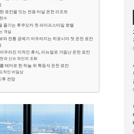
합
한 료칸을 잇는 전용 터널 온천 리조트
온천수
경을 즐기는 후쿠오카 첫 라이프스타일 호텔
는 객실
뷰와 전통 공예가 어우러지는 히로시마 첫 온천 료칸
험
 어우러진 지적인 휴식, 리뉴얼로 거듭난 온천 료칸
온천과 신슈 와인의 조화
를 테마로 한 하늘 위 특등석 온천 료칸
압도적인 비일상
이후 전망