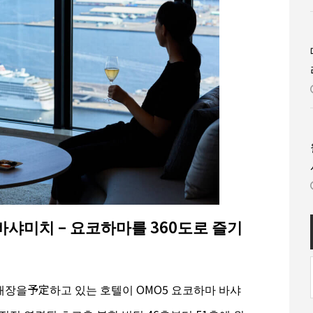
바샤미치 – 요코하마를 360도로 즐기
 개장을予定하고 있는 호텔이 OMO5 요코하마 바샤