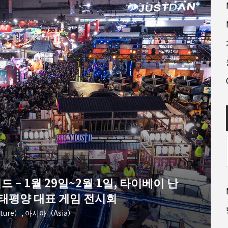
드 – 1월 29일~2월 1일, 타이베이 난
 태평양 대표 게임 전시회
ture）
,
아시아（Asia）