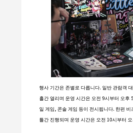
행사 기간은 존별로 다릅니다. 일반 관람객 대상 
흘간 열리며 운영 시간은 오전 9시부터 오후 
일 게임, 콘솔 게임 등이 전시됩니다. 한편 비즈니
틀간 진행되며 운영 시간은 오전 10시부터 