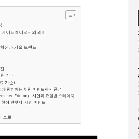
성
한 게이트웨이로서의 의미
 혁신과 기술 트렌드
출전
대한 기대
료 기준)
카츄와 함께하는 체험 이벤트까지 풍성
nished Edition』 시연과 요일별 스테이지
연과 한정 캔뱃지·사인 이벤트
임 쇼로