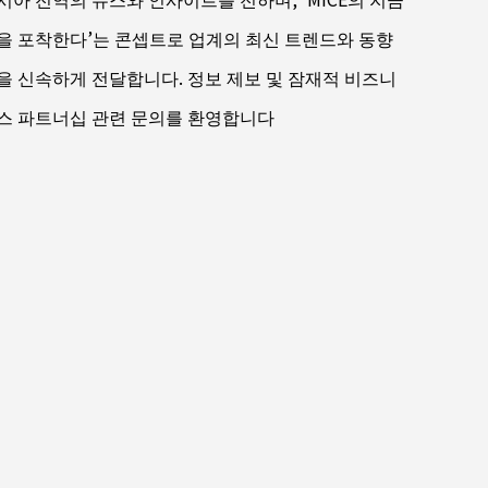
을 포착한다’는 콘셉트로 업계의 최신 트렌드와 동향
을 신속하게 전달합니다. 정보 제보 및 잠재적 비즈니
스 파트너십 관련 문의를 환영합니다