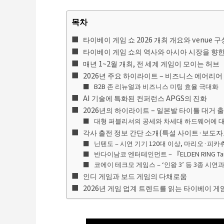
목차
타이베이 게임 쇼 2026 개최 개요와 venue 구
타이베이 게임 쇼의 역사와 아시아 시장을 향
매년 1~2월 개최, 전 세계 게임이 모이는 허브
2026년 주요 하이라이트 – 비즈니스 에어리어
B2B 존 리뉴얼과 비즈니스 미팅 효율 극대화
AI 기술에 특화된 컨퍼런스 APGS의 진화
2026년의 하이라이트 – 일본발 타이틀 대거 
대형 퍼블리셔의 공세와 차세대 하드웨어에 
각사 출전 정보 간단 소개(특설 사이트·보도자
닌텐도 – 시연 기기 120대 이상, 마리오·피
반다이남코 엔터테인먼트 – 『ELDEN RING Tar
코에이 테크모 게임스 – ‘인왕 3’ 등 3종 시
인디 게임과 보드 게임의 다채로움
2026년 게임 업계 트렌드를 읽는 타이베이 게