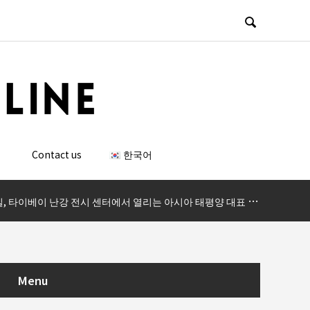

）
Contact us
한국어
, 타이베이 난강 전시 센터에서 열리는 아시아 태평양 대표 게임 전시회
Menu