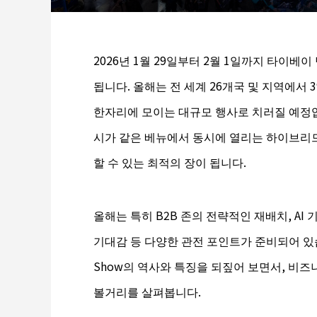
2026년 1월 29일부터 2월 1일까지 타이베이 난
됩니다. 올해는 전 세계 26개국 및 지역에서 
한자리에 모이는 대규모 행사로 치러질 예정입
시가 같은 베뉴에서 동시에 열리는 하이브리드
할 수 있는 최적의 장이 됩니다.
올해는 특히 B2B 존의 전략적인 재배치, AI
기대감 등 다양한 관전 포인트가 준비되어 있습니
Show의 역사와 특징을 되짚어 보면서, 비
볼거리를 살펴봅니다.