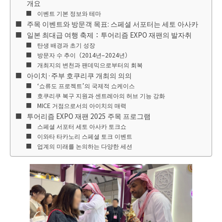
개요
이벤트 기본 정보와 테마
주목 이벤트와 방문객 목표: 스페셜 서포터는 세토 아사카
일본 최대급 여행 축제：투어리즘 EXPO 재팬의 발자취
탄생 배경과 초기 성장
방문자 수 추이（2014년–2024년）
개최지의 변천과 팬데믹으로부터의 회복
아이치·주부 호쿠리쿠 개최의 의의
‘쇼류도 프로젝트’의 국제적 쇼케이스
호쿠리쿠 복구 지원과 센트레아의 허브 기능 강화
MICE 거점으로서의 아이치의 매력
투어리즘 EXPO 재팬 2025 주목 프로그램
스페셜 서포터 세토 아사카 토크쇼
이와타 타카노리 스페셜 토크 이벤트
업계의 미래를 논의하는 다양한 세션