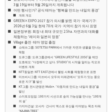
3월 19일부터 9월 26일까지 개최됩니다
어떤 행사인가? 공식 테마는 ‘행복을 만드는 내일의 풍경’
개최 개요
GREEN×EXPO 2027 참가 의사를 밝힌 국가·국제기구:
2026년 6월 3일 현재 70개 국가·지역이 참가 의사 표명
일본정부원: 회장 내 최대 규모인 2.5ha. 자연과의 대화를
체험하는 ‘레이와 일본의 정원’
Village 출전·테마 영업 출점
소테쓰그룹: SOTETSU PARK에서 가까운 자연과 생물을 만나는
체험
도큐그룹: 도큐그룹관에서 ‘GREEN LIFESTYLE 2050’을 제안
도호레오: ‘다정해지고 싶다. STUDIO’의 시작을 알리는 킥오프
이벤트 개최
NTT동일본: NTT EAST관에서 웰빙 사회를 체험형으로 표현
미쓰비시그룹: 미쓰비시 모두의 미래관에서 ‘모두가 잇는 풍요
로운 지구’를 발신
KT그룹: 전시관명은 Mobi+. ‘자동차로 만드는 내일의 풍경’을
발신
스미토모임업: 100가지 시선으로 숲의 가능성을 만나는 ‘100개
의 숲’
가지마건설: 오사카·간사이 엑스포 유산을 이어받는 목조 타워
‘KAJIMA TREE’