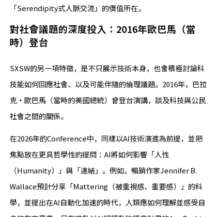
「Serendipity式人脈交流」的價值所在。
對社會議題的深度投入：2016年歐巴馬（當
時）登台
SXSW的另一項特徵，是不只展示技術本身，也會積極討論科
技能如何回應社會、以及可能伴隨的倫理議題。2016年，巴拉
克・歐巴馬（當時的美國總統）曾登台演講，談及科技與公民
社會之間的關係。
在2026年的Conference中，同樣以AI技術演進為前提，並把
焦點放在更具哲學性的提問：AI將如何影響「人性
（Humanity）」與「連結」。例如，暢銷作家Jennifer B.
Wallace預計分享「Mattering（被重視感、重要感）」的科
學，並提出在AI自動化加速的時代，人類應如何理解並感受自