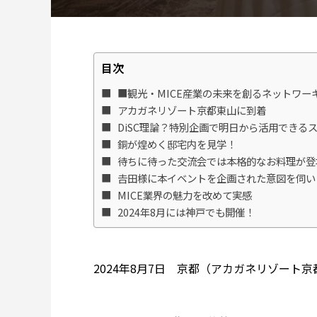
目次
■観光・MICE産業の未来を創るネットワー
アカガネリゾート京都東山に到着
DiSC理論？特別企画で明日から活用できる
銅が煌めく邸宅内を見学！
待ちに待った交流会では本格的なお料理が登
𠮷田様に本イベントを企画された意図を伺い
MICE業界の魅力を改めて実感
2024年8月には神戸でも開催！
2024年8月7日 京都（アカガネリゾート京都