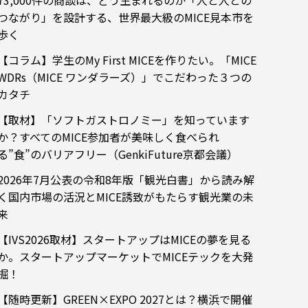
73,000件の商談は、どう生まれるのか「人と人との
つながり」を設計する、世界最大級のMICE見本市を
歩く
【コラム】学生のMy First MICEを作りたい。「MICE
WDRs（MICE ワンダラーズ）」でこだわった３つの
カタチ
【取材】「ソフトガストロノミー」を知っています
か？すべてのMICE参加者が美味しく食べられ
る”食”のバリアフリー（GenkiFuture京都会議）
2026年7月公表の令和8年版「観光白書」から読み解
く国内市場の活況とMICE誘致がもたらす観光業の未
来
【IVS2026取材】スタートアップはMICEの夢を見る
か。スタートアップマーケットでMICEテックを大発
掘！
【随時更新】GREEN×EXPO 2027とは？横浜で開催