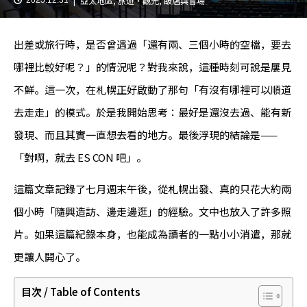
亞太地區
,
旅遊・觀光
,
飯店與會場
出差或旅行時，是否曾遇過「還有兩、三個小時的空檔，要去
哪裡比較好呢？」的情況呢？對我來說，這種時刻可說是屢見
不鮮。這一次，在札幌正好啟動了那句「有沒有哪裡可以順道
去走走」的模式。於是我開始思考：最好是還沒去過、能有新
發現、而且其實一直想去看的地方。最後浮現的結論是——
「對啊，就去 ES CON 吧」。
這篇文章記錄了七月週末午後，從札幌出發、真的只花大約兩
個小時「隨興造訪、邊走邊逛」的經驗。文中也放入了許多照
片。如果這篇紀錄本身，也能成為讀者的一點小小消遣，那就
更讓人開心了。
目次 / Table of Contents