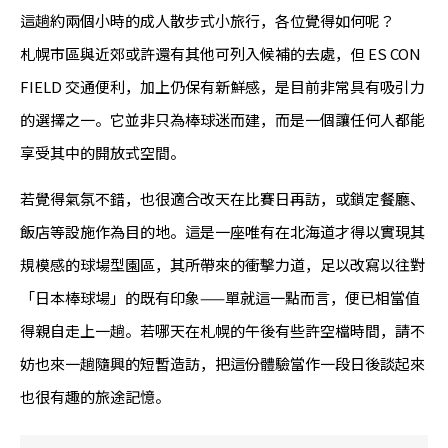
這趟約兩個小時的成人散步式小旅行，各位覺得如何呢？
札幌市區與近郊或許還有其他可列入候補的去處，但 ES CON
FIELD 交通便利，加上仍保有新鮮感，是目前非常具有吸引力
的選擇之一。它並非只為棒球迷而建，而是一個讓任何人都能
享受其中的開放式空間。
若覺得氣氛不錯，也很適合改天在比賽日再訪，或鎖定餐廳、
飯店等設施作為目的地。這是一座唯有在北海道才得以實現其
規模感的球場型園區，其所帶來的衝擊力道，足以改寫以往對
「日本棒球場」的既有印象——單就這一點而言，便已相當值
得親自走上一趟。若哪天在札幌的午後有些許空檔時間，請不
妨也來一趟隨興的短暫造訪，把這份體驗當作一段日後談起來
也很有趣的旅途記憶。