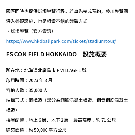
園區同時也提供球場導覽行程。若事先完成預約，參加導覽團
深入參觀設施，也是相當不錯的體驗方式。
・球場導覽（官方資訊）
https://www.hkdballpark.com/ticket/stadiumtour/
ES CON FIELD HOKKAIDO 設施概要
所在地：北海道北廣島市 F VILLAGE 1 號
啟用時間：2023 年 3 月
容納人數：35,000 人
結構形式：鋼構造（部分為鋼筋混凝土構造、鋼骨鋼筋混凝土
構造）
樓層配置：地上 6 層、地下 2 層 最高高度：約 71 公尺
建築面積：約 50,000 平方公尺