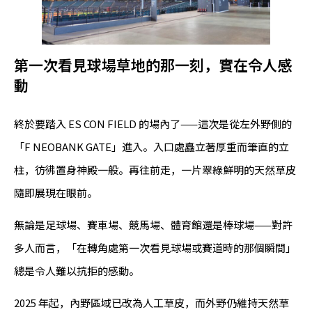
第一次看見球場草地的那一刻，實在令人感
動
終於要踏入 ES CON FIELD 的場內了——這次是從左外野側的
「F NEOBANK GATE」進入。入口處矗立著厚重而筆直的立
柱，彷彿置身神殿一般。再往前走，一片翠綠鮮明的天然草皮
隨即展現在眼前。
無論是足球場、賽車場、競馬場、體育館還是棒球場——對許
多人而言，「在轉角處第一次看見球場或賽道時的那個瞬間」
總是令人難以抗拒的感動。
2025 年起，內野區域已改為人工草皮，而外野仍維持天然草