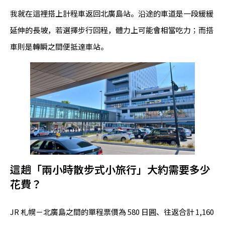
我就在這裡搭上計程車返回北廣島站。沿途的車道是一段緩緩
延伸的長坡，若選擇步行回程，體力上可能會相當吃力；而搭
車則是轉瞬之間便抵達車站。
這趟「兩小時散步式小旅行」大約需要多少
花費？
JR 札幌－北廣島之間的單程票價為 580 日圓、往返合計 1,160