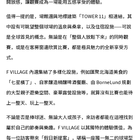
開放感，讓觀賽成為一場能用五感享受的體驗。
值得一提的是，場館還與地標建築「TOWER 11」相連結，其
中設有可眺望整個球場的溫泉與桑拿，以及住宿設施——可說
是全球首見的概念。無論是在「整個人放鬆下來」的同時觀
賽，或是在客房窗邊欣賞比賽，都是極具魅力的全新享受方
式。
F VILLAGE 內還集結了多樣化設施，例如匯聚北海道美食的
「七星橫丁」、自家釀造精釀啤酒餐廳、由 BorneLund 規劃
的大型親子遊樂空間、豪華露營設施等，就算沒有比賽也能待
上一整天、玩上一整天。
不論是否是棒球迷、無論大人或孩子，來訪者都能在這裡找到
屬於自己的節奏與樂趣。F VILLAGE 以其獨特的體驗價值，為
每一位訪客帶來「假日新提案」，堪稱一座獨一無二的球場型