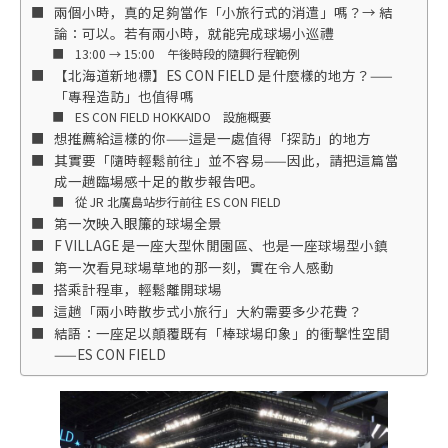
兩個小時，真的足夠當作「小旅行式的消遣」嗎？→ 結
論：可以。若有兩小時，就能完成球場小巡禮
13:00 → 15:00 午後時段的隨興行程範例
【北海道新地標】ES CON FIELD 是什麼樣的地方？——
「專程造訪」也值得嗎
ES CON FIELD HOKKAIDO 設施概要
想推薦給這樣的你——這是一處值得「探訪」的地方
其實要「隨時輕鬆前往」並不容易——因此，請把這篇當
成一趟臨場感十足的散步報告吧。
從 JR 北廣島站步行前往 ES CON FIELD
第一次映入眼簾的球場全景
F VILLAGE 是一座大型休閒園區、也是一座球場型小鎮
第一次看見球場草地的那一刻，實在令人感動
搭乘計程車，輕鬆離開球場
這趟「兩小時散步式小旅行」大約需要多少花費？
結語：一座足以顛覆既有「棒球場印象」的衝擊性空間
——ES CON FIELD