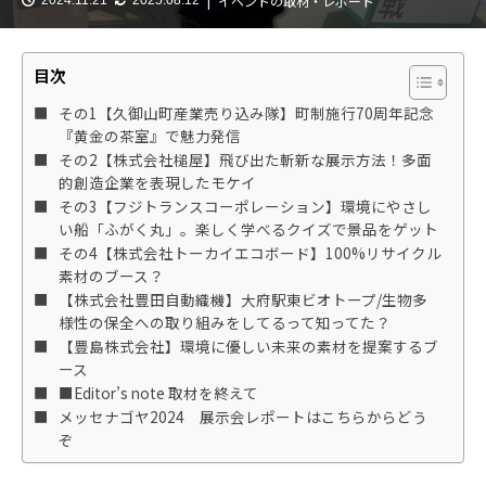
イベントの取材・レポート
目次
その1【久御山町産業売り込み隊】町制施行70周年記念
『黄金の茶室』で魅力発信
その2【株式会社槌屋】飛び出た斬新な展示方法！多面
的創造企業を表現したモケイ
その3【フジトランスコーポレーション】環境にやさし
い船「ふがく丸」。楽しく学べるクイズで景品をゲット
その4【株式会社トーカイエコボード】100%リサイクル
素材のブース？
【株式会社豊田自動織機】大府駅東ビオトープ/生物多
様性の保全への取り組みをしてるって知ってた？
【豊島株式会社】環境に優しい未来の素材を提案するブ
ース
■Editor’s note 取材を終えて
メッセナゴヤ2024 展示会レポートはこちらからどう
ぞ