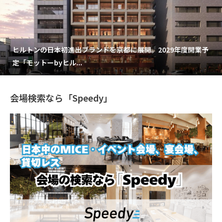
ヒルトンの日本初進出ブランドを京都に展開。2029年度開業予
定「モットーbyヒル...
会場検索なら「Speedy」