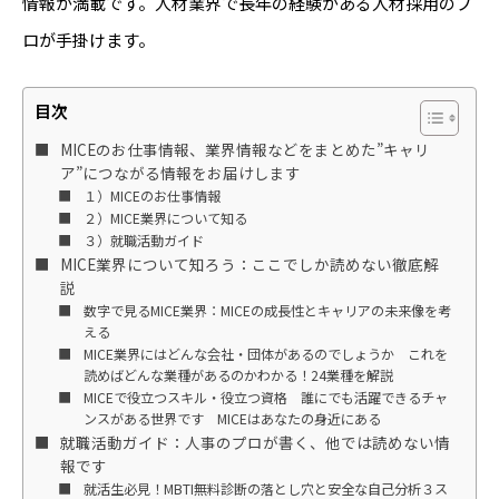
情報が満載です。人材業界で長年の経験がある人材採用のプ
ロが手掛けます。
目次
MICEのお仕事情報、業界情報などをまとめた”キャリ
ア”につながる情報をお届けします
１）MICEのお仕事情報
２）MICE業界について知る
３）就職活動ガイド
MICE業界について知ろう：ここでしか読めない徹底解
説
数字で見るMICE業界：MICEの成長性とキャリアの未来像を考
える
MICE業界にはどんな会社・団体があるのでしょうか これを
読めばどんな業種があるのかわかる！24業種を解説
MICEで役立つスキル・役立つ資格 誰にでも活躍できるチャ
ンスがある世界です MICEはあなたの身近にある
就職活動ガイド：人事のプロが書く、他では読めない情
報です
就活生必見！MBTI無料診断の落とし穴と安全な自己分析３ス