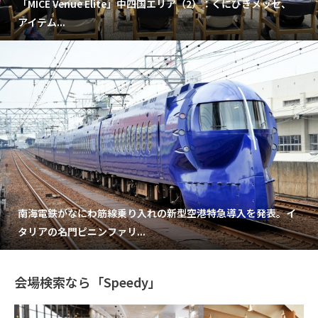
「MICE Venue Elite」中四国エリア（2）：くにびきメッセ、
アイテム...
南海電鉄がなにわ筋線乗り入れの新型空港特急導入を発表。イ
タリアの名門ピニンファリ...
会場検索なら「Speedy」