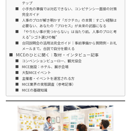
テップ
小手先の準備では対応できない、コンピテンシー面接の対策
完全ガイド
人事のプロが解き明かす「ガクチカ」の本質：すごい経験は
必要ない、あなたの「プロセス」が未来の武器になる
「やりたい事が見つからない」は当たり前。人事のプロと考
える”シゴト選びの軸”
合同説明会の活用法完全ガイド｜事前準備から質問例・お礼
メールまで。合説で自分を鍛える
MICEのひとに聞く：取材・インタビュー記事
コンベンションビューロー、観光協会
MICE施設：ホテル、展示会場
大型MICEイベント
主催者・イベントを運営される方
MICE業界の実態調査（参考記事）
MICEの基礎知識