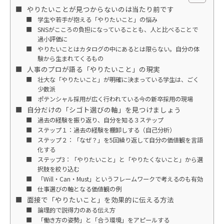
やりたいことが見つからないのは当たり前です
学生や若手が抱える「やりたいこと」の悩み
SNSがこころの負担になっていることも、人と比べることで
過小評価に
やりたいことはカタログの中にあるとは限らない。自分の体
験から生まれてくるもの
人事のプロが語る「やりたいこと」の現実
壮大な「やりたいこと」が明確に決まっている学生は、ごく
少数派
ポテンシャル採用が広く行われている今の新卒採用の現場
自分だけの「シゴト選びの軸」を見つけましょう
過去の経験を振り返り、自分を知る３ステップ
ステップ１：過去の経験を棚卸しする（自己分析）
ステップ２：「なぜ？」を5回繰り返して自分の価値観を言語
化する
ステップ3：「やりたいこと」と「やりたくないこと」から選
択肢を絞り込む
「Will・Can・Must」というフレームワークで考えるのも有効
仕事選びの軸となる価値観の例
面接で「やりたいこと」を効果的に伝える方法
論理的で説得力のある伝え方
「働き方の姿勢」と「合う環境」をアピールする