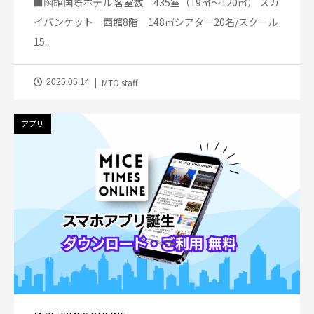
■函館国際ホテル 客室数 435室（19㎡～120㎡） スカ
イバンケット 西館8階 148㎡シアター20名/スクール
15...
MTO staff
2025.05.14
アプリ