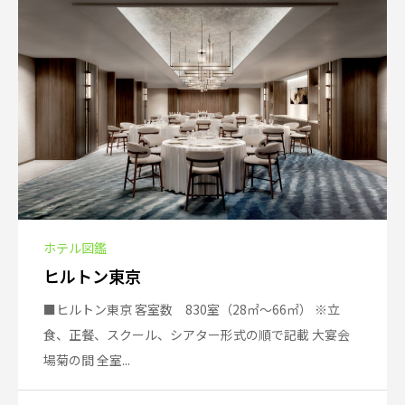
ホテル図鑑
ヒルトン東京
■ヒルトン東京 客室数 830室（28㎡～66㎡） ※立
食、正餐、スクール、シアター形式の順で記載 大宴会
場菊の間 全室...