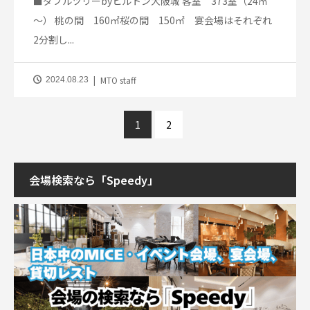
■ダブルツリーbyヒルトン大阪城 客室 373室（24㎡
～） 桃の間 160㎡桜の間 150㎡ 宴会場はそれぞれ
2分割し...
MTO staff
2024.08.23
1
2
会場検索なら「Speedy」