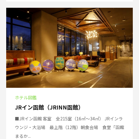
ホテル図鑑
JRイン函館（JRINN函館）
■JRイン函館 客室 全215室（16㎡～34㎡） JRインラ
ウンジ・大浴場 最上階（12階）朝食会場 食堂「函館
まるか...