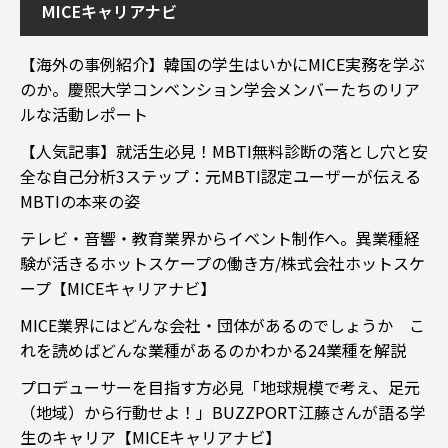
MICEキャリアナビ
【海外の事例紹介】韓国の学生はいかにMICE実務を学ぶ
のか。慶煕大学コンベンション学会メンバーたちのリア
ルな活動レポート
【人気記事】就活生必見！MBTI無料診断の落とし穴と安
全な自己分析3ステップ：元MBTI認定ユーザーが伝える
MBTIの本来の姿
テレビ・音響・教育業界からイベント制作へ。異業種経
験が活きるホットスケープの働き方/株式会社ホットスケ
ープ【MICEキャリアナビ】
MICE業界にはどんな会社・団体があるのでしょうか こ
れを読めばどんな業種があるのかわかる24業種を解説
プロデューサーを目指す方必見「地球規模で考え、足元
（地域）から行動せよ！」BUZZPORT江藤さんが語る学
生のキャリア【MICEキャリアナビ】