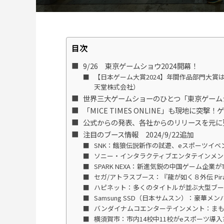
目次
9/26 東京ゲームショウ2024開幕！
【日本ゲーム大賞2024】年間作品部門大賞は
天堂株式会社）
世界三大ゲームショーのひとつ「東京ゲーム
「MICE TIMES ONLINE」も現地に突
公式からの発表、各社からのリリースを元に
注目のブース情報 2024/9/22追加
SNK：餓狼伝説新作の試遊、eスポーツイ
ソニー・インタラクティブエンタテインメント：
SPARK NEXA：新進気鋭の中国ゲーム企業が
セガ/アトラスブース：『龍が如く８外伝 Pirate
ハピネット：多くのタイトルが並ぶ大型ブー
Samsung SSD（日本サムスン）：豪華
バンダイナムコエンターテインメント：ま
横須賀市：市内14校中11校がeスポーツ導入?