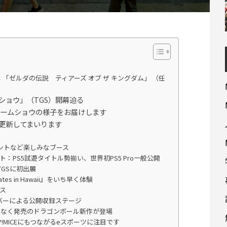
 「ゼルダの伝説 ティアーズ オブ ザ キングダム」 （任
ショウ」（TGS）開幕迫る
撃！ゲームショウの様子をお届けします
更新してまいります
ベントなど楽しみなブース
PS5試遊タイトル勢揃い、世界初PS5 Pro一般公開
TGSに初出展
s in Hawaii』をいち早く体験
ス
メンバーによる公開収録ステージ
もなく発売のドラゴンボール新作が登場
!MICEにもつながるeスポーツに注目です