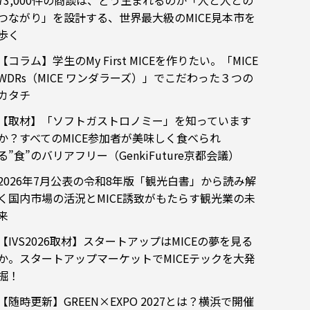
73,000件の商談は、どう生まれるのか「人と人との
つながり」を設計する、世界最大級のMICE見本市を
歩く
【コラム】学生のMy First MICEを作りたい。「MICE
WDRs（MICE ワンダラーズ）」でこだわった３つの
カタチ
【取材】「ソフトガストロノミー」を知っています
か？すべてのMICE参加者が美味しく食べられ
る”食”のバリアフリー（GenkiFuture京都会議）
2026年7月公表の令和8年版「観光白書」から読み解
く国内市場の活況とMICE誘致がもたらす観光業の未
来
【IVS2026取材】スタートアップはMICEの夢を見る
か。スタートアップマーケットでMICEテックを大発
掘！
【随時更新】GREEN×EXPO 2027とは？横浜で開催