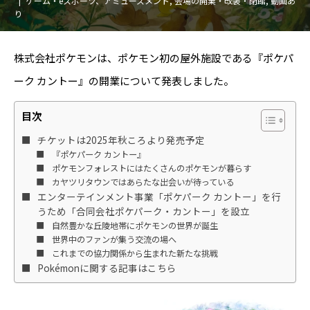
ゲーム・eスポーツ、アミューズメント
,
会場の開業・改装・閉館
,
動画あ
り
株式会社ポケモンは、ポケモン初の屋外施設である『ポケパ
ーク カントー』の開業について発表しました。
目次
チケットは2025年秋ころより発売予定
『ポケパーク カントー』
ポケモンフォレストにはたくさんのポケモンが暮らす
カヤツリタウンではあらたな出会いが待っている
エンターテインメント事業「ポケパーク カントー」を行
うため「合同会社ポケパーク・カントー」を設立
自然豊かな丘陵地帯にポケモンの世界が誕生
世界中のファンが集う交流の場へ
これまでの協力関係から生まれた新たな挑戦
Pokémonに関する記事はこちら