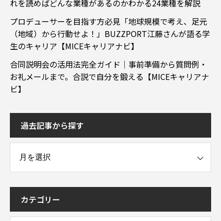
れを読めばどんな業種があるのかわかる24業種を解説
プロデューサーを目指す方必見「地球規模で考え、足元
（地域）から行動せよ！」BUZZPORT江藤さんが語る学
生のキャリア【MICEキャリアナビ】
合同説明会の活用法完全ガイド｜事前準備から質問例・
お礼メールまで。合説で自分を鍛える【MICEキャリアナ
ビ】
過去記事から探す
事から探す
カテゴリー