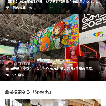
【取材】2026年6月27日、ジブチ共和国独立49周年ナショナル
デー記念式典 大...
8/10更新【東京ゲームショウ2026】過去最長5日間の日程、
9/17-21幕張...
会場検索なら「Speedy」