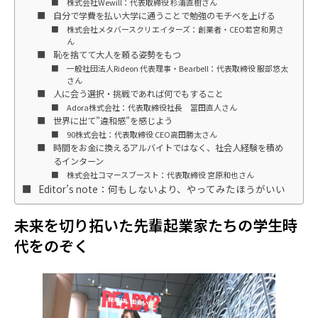
株式会社Wewill：代表取締役 杉浦直樹さん
自分で学費を払い大学に通うことで勉強のモチベを上げる
株式会社メタバースクリエイターズ：創業者・CEO若宮和男さ
ん
恥を捨てて大人を頼る姿勢をもつ
一般社団法人Rideon 代表理事・Bearbell：代表取締役 服部悠太
さん
人に会う選択・挑戦であれば何でもすること
Adora株式会社：代表取締役社長 冨田直人さん
世界に出て”違和感”を感じよう
90株式会社：代表取締役 CEO高田勝太さん
時間をお金に換えるアルバイトではなく、社会人経験を積め
るインターン
株式会社コマースブースト：代表取締役 宮原和也さん
Editor’s note：何もしないより、やってみたほうがいい
未来を切り拓いた先輩起業家たちの学生時
代をのぞく