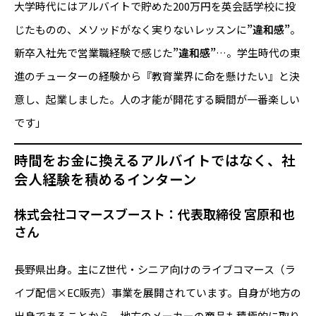
大学時代にはアルバイトで貯めた200万円を英会話学校に投
じたものの、メソッドがなく実りないレッスンに
”違和感”
。
新卒入社先で営業職経験で感じた
”違和感”
…。学生時代の東
進のチューターの経験から『教育業界に命を懸けたい』と決
意し、起業しました。人の才能が開花する瞬間が一番楽しい
です」
時間をお金に換えるアルバイトではなく、社
会人経験を積めるインターン
株式会社コマースブースト：代表取締役 宮原和也
さん
長野県出身。主にZ世代・シニア向けのライブコマース（ラ
イブ配信×EC販売）事業を展開されています。自身が地方の
出身であることから、地方のメーカーの商品も積極的に取り