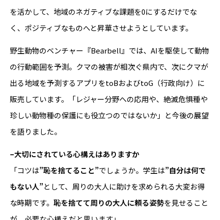
を活かして、地域のネガティブな課題を0にするだけでな
く、ポジティブなものへと昇華させようとしています。
野生動物のベンチャー『Bearbell』では、AIを駆使して動物
の行動範囲を予測。クマの被害が相次ぐ県内で、次にクマが
出る地域を予測するアプリをtoBおよびtoG（行政向け）に
販売しています。「レジャー分野への応用や、絶滅危惧種や
珍しい動物種の保護にも役立つのではないか」と今後の展望
を語りました。
–大切にされている心構えはありますか
「コツは
”恥を捨てること”
でしょうか。学生は
”自分は何で
もない人”
として、周りの大人に助けを求められる大変お得
な時期です。
恥を捨てて周りの大人に頼る姿勢
を見せること
が、必要な心構えだと思います」