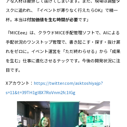
アな人材は疲弊して抜けてしまいます。また、現場は調整タ
スクに追われ、『イベントが滞りなく行えたらOK』で精一
杯。本当は
付加価値を生む時間が必要
です」
『MICEee』は、クラウドMICE手配管理ソフトで、AIによる
手配状況のワンストップ管理で、書き起こす・探す・抜け漏
れをゼロに。イベント運営を「ただ終わらせる」から「成果
を生む」仕事に進化させるテックです。今後の開発状況に注
目です。
Xアカウント：
https://twitter.com/asktoshiyajp?
s=11&t=39TH1gl8X7RoVnm2fc1IGg