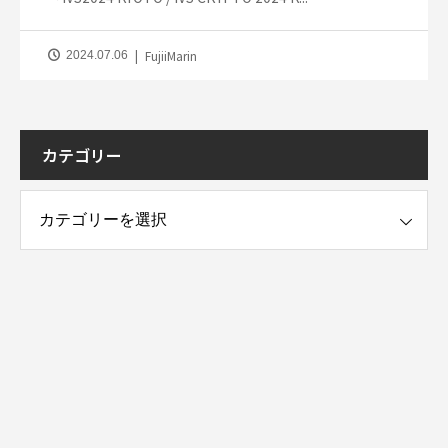
FujiiMarin
2024.07.06
カテゴリー
ー