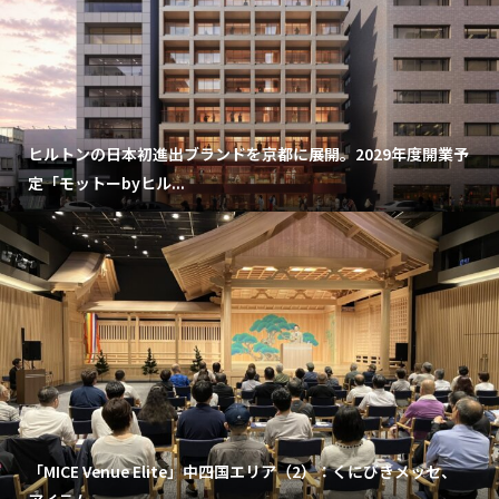
ヒルトンの日本初進出ブランドを京都に展開。2029年度開業予
定「モットーbyヒル...
「MICE Venue Elite」中四国エリア（2）：くにびきメッセ、