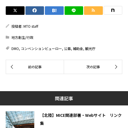
投稿者:
MTO staff
地方創生/行政
DMO
,
コンベンションビューロー
,
公募
,
補助金
,
観光庁
関連記事
【北陸】MICE関連部署・Webサイト リンク
集