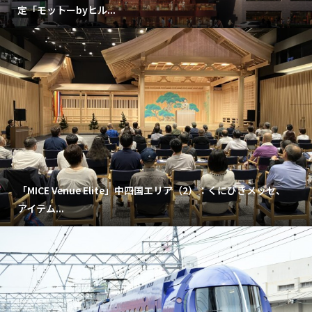
定「モットーbyヒル...
「MICE Venue Elite」中四国エリア（2）：くにびきメッセ、
アイテム...