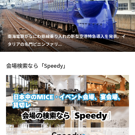
南海電鉄がなにわ筋線乗り入れの新型空港特急導入を発表。イ
タリアの名門ピニンファリ...
会場検索なら「Speedy」