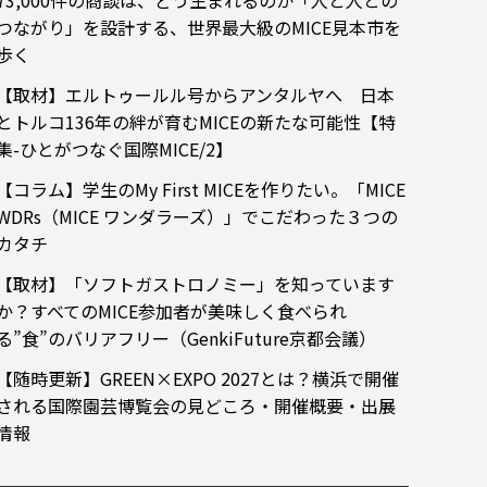
73,000件の商談は、どう生まれるのか「人と人との
つながり」を設計する、世界最大級のMICE見本市を
歩く
【取材】エルトゥールル号からアンタルヤへ 日本
とトルコ136年の絆が育むMICEの新たな可能性【特
集-ひとがつなぐ国際MICE/2】
【コラム】学生のMy First MICEを作りたい。「MICE
WDRs（MICE ワンダラーズ）」でこだわった３つの
カタチ
【取材】「ソフトガストロノミー」を知っています
か？すべてのMICE参加者が美味しく食べられ
る”食”のバリアフリー（GenkiFuture京都会議）
【随時更新】GREEN×EXPO 2027とは？横浜で開催
される国際園芸博覧会の見どころ・開催概要・出展
情報