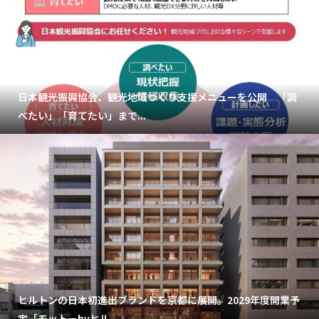
日本観光振興協会、観光地域づくり支援メニューを公開 「調
べたい」「育てたい」まで...
ヒルトンの日本初進出ブランドを京都に展開。2029年度開業予
定「モットーbyヒル...