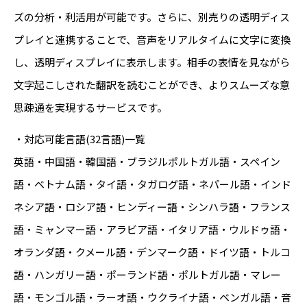
ズの分析・利活用が可能です。さらに、別売りの透明ディス
プレイと連携することで、音声をリアルタイムに文字に変換
し、透明ディスプレイに表示します。相手の表情を見ながら
文字起こしされた翻訳を読むことができ、よりスムーズな意
思疎通を実現するサービスです。
・対応可能言語(32言語)一覧
英語・中国語・韓国語・ブラジルポルトガル語・スペイン
語・ベトナム語・タイ語・タガログ語・ネパール語・インド
ネシア語・ロシア語・ヒンディー語・シンハラ語・フランス
語・ミャンマー語・アラビア語・イタリア語・ウルドゥ語・
オランダ語・クメール語・デンマーク語・ドイツ語・トルコ
語・ハンガリー語・ポーランド語・ポルトガル語・マレー
語・モンゴル語・ラーオ語・ウクライナ語・ベンガル語・音