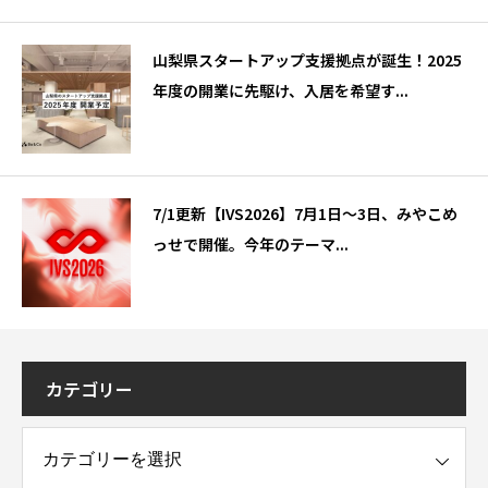
山梨県スタートアップ支援拠点が誕生！2025
年度の開業に先駆け、入居を希望す...
7/1更新【IVS2026】7月1日～3日、みやこめ
っせで開催。今年のテーマ...
カテゴリー
ー