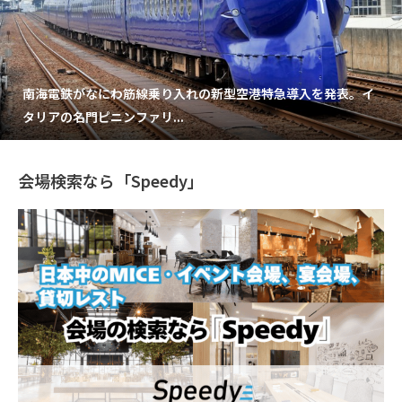
南海電鉄がなにわ筋線乗り入れの新型空港特急導入を発表。イ
タリアの名門ピニンファリ...
会場検索なら「Speedy」