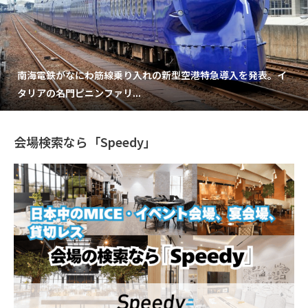
南海電鉄がなにわ筋線乗り入れの新型空港特急導入を発表。イ
タリアの名門ピニンファリ...
会場検索なら「Speedy」