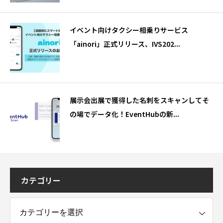
イベント向けタクシー相乗りサービス
「ainori」正式リリース、IVS202...
展示会出展で獲得した名刺をスキャンしてそ
の場でデータ化！EventHubの新...
カテゴリー
ー