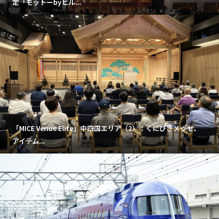
定「モットーbyヒル...
「MICE Venue Elite」中四国エリア（2）：くにびきメッセ、
アイテム...