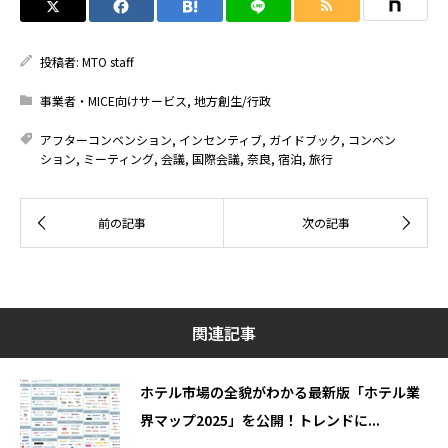
投稿者:
MTO staff
事業者・MICE向けサービス
,
地方創生/行政
アフターコンベンション
,
インセンティブ
,
ガイドブック
,
コンベン
ション
,
ミーティング
,
会議
,
国際会議
,
奈良
,
宿泊
,
旅行
関連記事
ホテル市場の全貌がわかる最新版「ホテル業
界マップ2025」を公開！トレンドに...