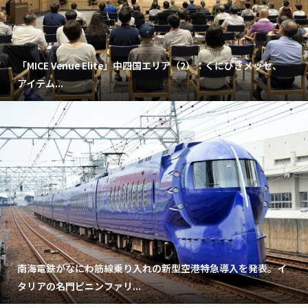
「MICE Venue Elite」中四国エリア（2）：くにびきメッセ、
アイテム...
南海電鉄がなにわ筋線乗り入れの新型空港特急導入を発表。イ
タリアの名門ピニンファリ...