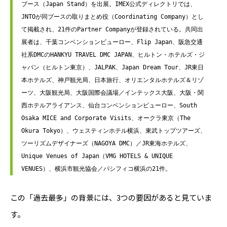
ブース（Japan Stand）を出展。IMEX公式ディレクトリでは、
JNTOが同ブースの取りまとめ役（Coordinating Company）とし
て掲載され、21件のPartner Companyが登録されている。共同出
展者は、千葉コンベンションビューロー、Flip Japan、阪急交通
社系DMCのHANKYU TRAVEL DMC JAPAN、ヒルトン・ホテルズ・ジ
ャパン（ヒルトン東京）、JALPAK、Japan Dream Tour、JR東日
本ホテルズ、神戸観光局、日本旅行、オリエンタルホテルズ＆リゾ
ーツ、大阪観光局、大阪国際会議場／インテックス大阪、大阪・関
西ホテルアライアンス、仙台コンベンションビューロー、South 
Osaka MICE and Corporate Visits、オークラ東京（The 
Okura Tokyo）、ウェスティンホテル横浜、東武トップツアーズ、
ツーリズムデザイナーズ（NAGOYA DMC）／JR東海ホテルズ、
Unique Venues of Japan（VMG HOTELS & UNIQUE 
VENUES）、横浜市観光協会／パシフィコ横浜の21件。
この「過去最多」の背景には、3つの要因があると見ていま
す。