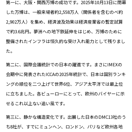
第一に、大阪・関西万博の成功です。2025年10月13日に閉幕
した万博は、一般来場者約2,558万人（関係者を含むのべ約
2,902万人）を集め、経済波及効果は経済産業省の暫定試算
で約3.6兆円。夢洲への地下鉄延伸をはじめ、万博のために
整備されたインフラは恒久的な受け入れ能力として残りまし
た。
第二に、国際会議統計での日本の躍進です。まさにIMEXの
会期中に発表されたICCAの2025年統計で、日本は国別ランキ
ングの順位を二つ上げて世界6位、アジア太平洋では最上位
に立ちました。各ビューローにとって、欧州のバイヤーに示
せるこれ以上ない追い風です。
第三に、静かな構造変化です。出展した日本のDMC13社のう
ち8社が、すでにミュンヘン、ロンドン、パリなど欧州各地