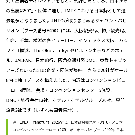
式の出展者ディレクトリをもとに集計したところ、日本から
の出展は50社・団体に達し、IMEXにおける日本勢として過
去最多となりました。JNTOが取りまとめるジャパン・パビ
リオン（ブース番号F400）には、大阪観光局、神戸観光局、
仙台、千葉、横浜の各ビューロー、インテックス大阪、パシ
フィコ横浜、The Okura Tokyoやヒルトン東京などのホテ
ル、JALPAK、日本旅行、阪急交通社系DMC、東武トップツ
アーズといった21の企業・団体が集結。さらに29社がホール
8内に独自ブースを構えました。内訳はコンベンションビュ
ーロー9団体、会場・コンベンションセンター5施設、
DMC・旅行会社13社、ホテル・ホテルグループ20社、専門
企業3社です（いずれも筆者集計）。
注：IMEX Frankfurt 2026では、日本政府観光局（JNTO）／日本
コンベンションビューロー（JCB）が、ホール8のブースF400に日本