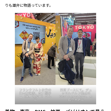
りも雄弁に物語っています。
フランクフルト在住の
東京ブースにて。デュ
日本舞踊家、西川扇夢
ッセルドルフ拠点の
二（永井佐知子）さん
Oishi International、大
と
石悠太氏と