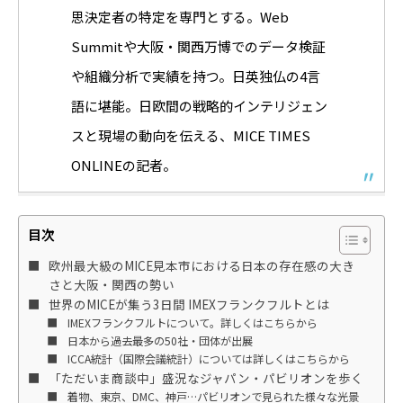
思決定者の特定を専門とする。Web
Summitや大阪・関西万博でのデータ検証
や組織分析で実績を持つ。日英独仏の4言
語に堪能。日欧間の戦略的インテリジェン
スと現場の動向を伝える、MICE TIMES
ONLINEの記者。
目次
欧州最大級のMICE見本市における日本の存在感の大き
さと大阪・関西の勢い
世界のMICEが集う3日間 IMEXフランクフルトとは
IMEXフランクフルトについて。詳しくはこちらから
日本から過去最多の50社・団体が出展
ICCA統計（国際会議統計）については詳しくはこちらから
「ただいま商談中」盛況なジャパン・パビリオンを歩く
着物、東京、DMC、神戸…パビリオンで見られた様々な光景