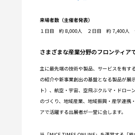
来場者数（主催者発表）
１日目 約 8,000人 ２日目 約 7,400人 
さまざまな産業分野のフロンティア
主に最先端の技術や製品、サービスを有す
の紹介や新事業創出の基盤となる製品が展示
ト）、航空・宇宙、空飛ぶクルマ・ドロー
のづくり、地域産業、地域振興・産学連携
アで活躍する出展者が一堂に会します。
当「MICE TIMES ONLINE」を運営