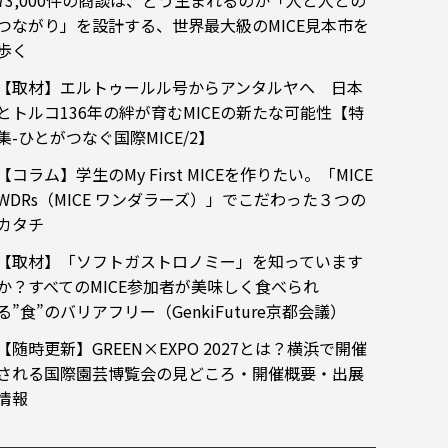
73,000件の商談は、どう生まれるのか「人と人との
つながり」を設計する、世界最大級のMICE見本市を
歩く
【取材】エルトゥールル号からアンタルヤへ 日本
とトルコ136年の絆が育むMICEの新たな可能性【特
集-ひとがつなぐ国際MICE/2】
【コラム】学生のMy First MICEを作りたい。「MICE
WDRs（MICE ワンダラーズ）」でこだわった３つの
カタチ
【取材】「ソフトガストロノミー」を知っています
か？すべてのMICE参加者が美味しく食べられ
る”食”のバリアフリー（GenkiFuture京都会議）
【随時更新】GREEN×EXPO 2027とは？横浜で開催
される国際園芸博覧会の見どころ・開催概要・出展
情報