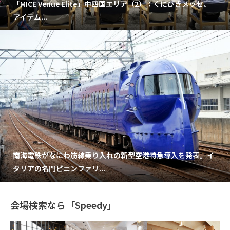
「MICE Venue Elite」中四国エリア（2）：くにびきメッセ、
アイテム...
南海電鉄がなにわ筋線乗り入れの新型空港特急導入を発表。イ
タリアの名門ピニンファリ...
会場検索なら「Speedy」