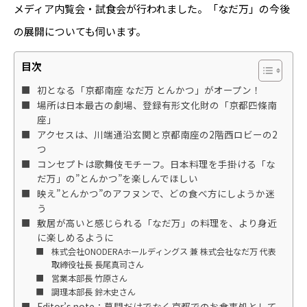
メディア内覧会・試食会が行われました。「なだ万」の今後
の展開についても伺います。
目次
初となる「京都南座 なだ万 とんかつ」がオープン！
場所は日本最古の劇場、登録有形文化財の「京都四條南
座」
アクセスは、川端通沿玄関と京都南座の2階西ロビーの2
つ
コンセプトは歌舞伎モチーフ。日本料理を手掛ける「な
だ万」の”とんかつ”を楽しんでほしい
映え”とんかつ”のアフヌンで、どの食べ方にしようか迷
う
敷居が高いと感じられる「なだ万」の料理を、より身近
に楽しめるように
株式会社ONODERAホールディングス 兼 株式会社なだ万 代表
取締役社長 長尾真司さん
営業本部長 竹原さん
調理本部長 鈴木史さん
Editor’s note：幕間だけでなく京都でのお食事処として