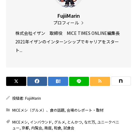
FujiiMarin
プロフィール
株式会社イザン 取締役 MICE TIMES ONLINE編集長
2021年イザンのインターンシップでキャリアをスター
ト...
投稿者:
FujiiMarin
MICEメシ（グルメ）、食の話題
,
会場のレポート・取材
MICEメシ
,
インバウンド
,
グルメ
,
とんかつ
,
なだ万
,
ユニークベニ
ュー
,
京都
,
内覧会
,
南座
,
和食
,
試食会