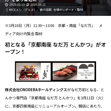
2025.03.13
2025.08.11
MICEメシ（グルメ）、食の話題
,
会場のレポート・取材
※3月10日（月）11:30～13:00 京都・南座「なだ万」 メ
ディア向け内覧会 取材
初となる
「京都南座 なだ万 とんかつ」がオ
ープン！
株式会社ONODERAホールディングス
がなだ万初となる、と
んかつ専門店「京都南座 なだ万 とんかつ」を3月11日（火）
に、京都四條南座にリニューアルオープン。開店にあたり、