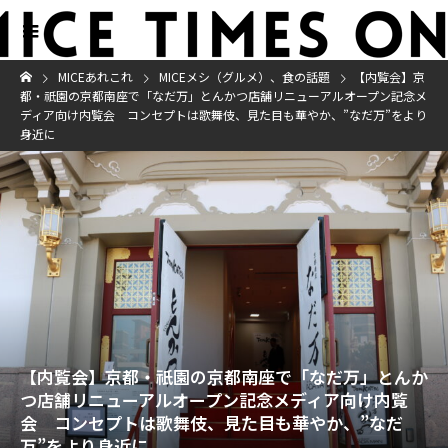
MICEあれこれ
MICEメシ（グルメ）、食の話題
【内覧会】京
都・祇園の京都南座で「なだ万」とんかつ店舗リニューアルオープン記念メ
ディア向け内覧会 コンセプトは歌舞伎、見た目も華やか、”なだ万”をより
身近に
【内覧会】京都・祇園の京都南座で「なだ万」とんか
つ店舗リニューアルオープン記念メディア向け内覧
会 コンセプトは歌舞伎、見た目も華やか、”なだ
万”をより身近に