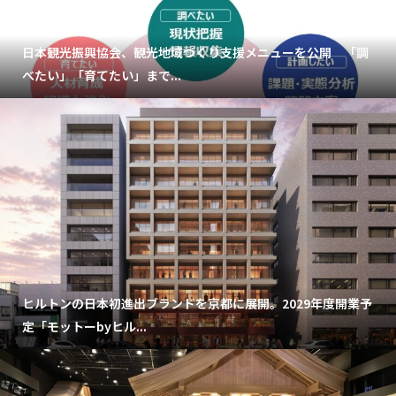
日本観光振興協会、観光地域づくり支援メニューを公開 「調
べたい」「育てたい」まで...
ヒルトンの日本初進出ブランドを京都に展開。2029年度開業予
定「モットーbyヒル...