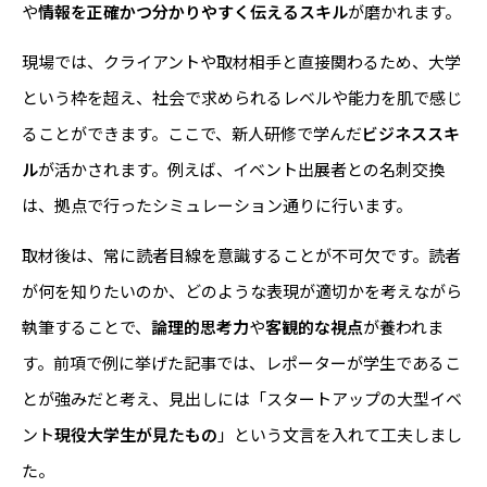
や
情報を正確かつ分かりやすく伝えるスキル
が磨かれます。
現場では、クライアントや取材相手と直接関わるため、大学
という枠を超え、社会で求められるレベルや能力を肌で感じ
ることができます。ここで、新人研修で学んだ
ビジネススキ
ル
が活かされます。例えば、イベント出展者との名刺交換
は、拠点で行ったシミュレーション通りに行います。
取材後は、常に読者目線を意識することが不可欠です。読者
が何を知りたいのか、どのような表現が適切かを考えながら
執筆することで、
論理的思考力
や
客観的な視点
が養われま
す。前項で例に挙げた記事では、レポーターが学生であるこ
とが強みだと考え、見出しには「スタートアップの大型イベ
ント
現役大学生が見たもの
」という文言を入れて工夫しまし
た。