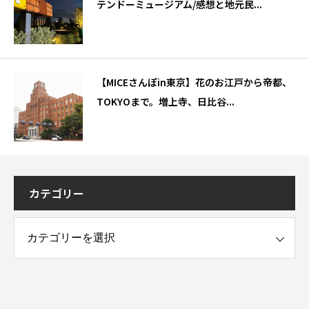
テンドーミュージアム/感想と地元民...
【MICEさんぽin東京】花のお江戸から帝都、
TOKYOまで。増上寺、日比谷...
カテゴリー
ー