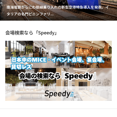
南海電鉄がなにわ筋線乗り入れの新型空港特急導入を発表。イ
タリアの名門ピニンファリ...
会場検索なら「Speedy」