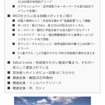
15,000席の多目的アリーナ
スプラッシュベイ：全天候型ウォーターパークは変幻自在で
イベント会場に
MICEをさらに彩る体験スポットをご紹介
外国人専用カジノ：IR全体を動かす“促進装置”として機能
オーロラ：長さ150m、高さ25mの巨大LEDトンネル
ル・スペース：銀河と宇宙を旅する没入型デジタルアート
インスパイア・モール：複合商業施設だから食事もショッピ
ングもリゾート内で完結
オアシス・グルメビレッジ：世界各国の味が集う1,000席フー
ドコート
5つ星ホテル：1,275室のホテルでMICE参加者の滞在を支えま
す
Editor’s note：完成度のたかい施設が集まり、それが一
体として運営されている
担当者へのインタビュー記事はこちらから
関連記事：韓国2025秋取材
関連記事：インスパイアリゾート
関連記事：IR、カジノ