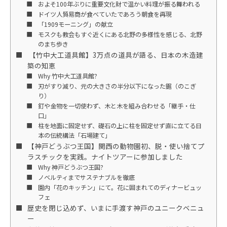
およそ100年ぶりに重要文化財で温かい料理が振る舞われる
ドイツ人貿易商が食べていたであろう朝食を再現
「1909モーニング」の献立
モスクも教会もすぐ近くにある北野の多様性を感じる、北野
のまち歩き
【竹中大工道具館】3万点の道具が語る、日本の木造建
築の知恵
Why 竹中大工道具館?
刃がすり減り、元の大きさの半分以下になった鋸（のこぎ
り）
釘や金物を一切使わず、木と木を組み合わせる「継手・仕
口」
柱を地面に固定せず、礎石の上に柱を固定せず直に立てる日
本の伝統構法「石場建て」
【神戸どうぶつ王国】関西の動物園初、脱・使い捨てプ
ラスチックを実践。ナイトツアーに参加しました
Why 神戸どうぶつ王国?
ノベルティまでサステナブルを徹底
園内「花のキッチン」にて。花に囲まれてのディナービュッ
フェ
歴史を閉じ込めず、いまに手渡す神戸のユニークベニュ
ー