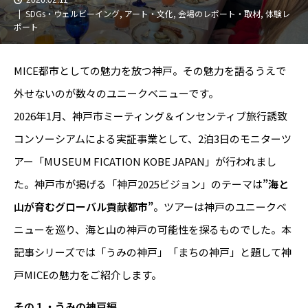
SDGs・ウェルビーイング
,
アート・文化
,
会場のレポート・取材
,
体験レ
ポート
MICE都市としての魅力を放つ神戸。その魅力を語るうえで
外せないのが数々のユニークベニューです。
2026年1月、神戸市ミーティング＆インセンティブ旅行誘致
コンソーシアムによる実証事業として、2泊3日のモニターツ
アー「MUSEUM FICATION KOBE JAPAN」が行われまし
た。神戸市が掲げる「神戸2025ビジョン」のテーマは
”海と
山が育むグローバル貢献都市”
。ツアーは神戸のユニークベ
ニューを巡り、海と山の神戸の可能性を探るものでした。本
記事シリーズでは「うみの神戸」「まちの神戸」と題して神
戸MICEの魅力をご紹介します。
その１・うみの神戸編