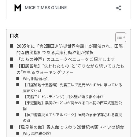
目次
2005年に「第2回国連防災世界会議」が開催され、国際
的な防災指針である兵庫行動枠組が採択
「まちの神戸」のユニークベニューをご紹介します
【旧居留地】”失われたもの”と”守りながら続いてきたも
の”を見るウォーキングツアー
Why 旧居留地?
【旧居留地十五番館】免震工法で足元がわずかに浮いている
重要文化財
【商船三井ビルディング】旧外壁が語り継ぐ神戸
【東遊園地】震災のつどいが開かれる日本初の西洋式運動公
園
【神戸港震災メモリアルパーク】当時のまま保存される震災
の跡
【風見鶏の館】異人館で味わう20世紀初頭ドイツの朝食
Why 風見鶏の館?