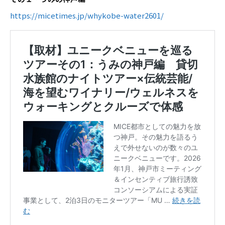
https://micetimes.jp/whykobe-water2601/