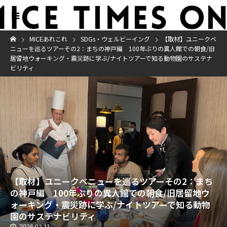
MICEあれこれ
SDGs・ウェルビーイング
【取材】ユニークベ
ニューを巡るツアーその2：まちの神戸編 100年ぶりの異人館での朝食/旧
居留地ウォーキング・震災跡に学ぶ/ナイトツアーで知る動物園のサステナ
ビリティ
【取材】ユニークベニューを巡るツアーその2：まち
の神戸編 100年ぶりの異人館での朝食/旧居留地ウ
ォーキング・震災跡に学ぶ/ナイトツアーで知る動物
園のサステナビリティ
2026.02.11