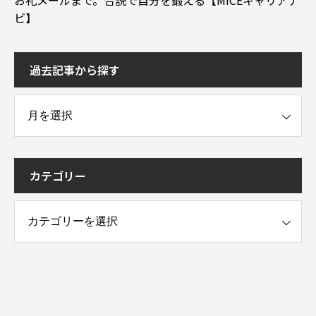
お礼メールまで。合説で自分を鍛える【MICEキャリアナ
ビ】
過去記事から探す
事から探す
カテゴリー
ー