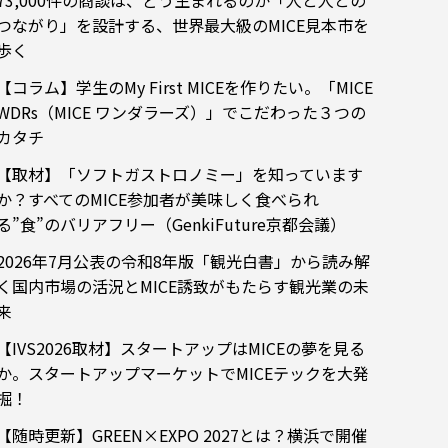
73,000件の商談は、どう生まれるのか「人と人との
つながり」を設計する、世界最大級のMICE見本市を
歩く
【コラム】学生のMy First MICEを作りたい。「MICE
WDRs（MICE ワンダラーズ）」でこだわった３つの
カタチ
【取材】「ソフトガストロノミー」を知っています
か？すべてのMICE参加者が美味しく食べられ
る”食”のバリアフリー（GenkiFuture京都会議）
2026年7月公表の令和8年版「観光白書」から読み解
く国内市場の活況とMICE誘致がもたらす観光業の未
来
【IVS2026取材】スタートアップはMICEの夢を見る
か。スタートアップマーケットでMICEテックを大発
掘！
【随時更新】GREEN×EXPO 2027とは？横浜で開催