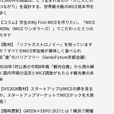
73,000件の商談は、どう生まれるのか「人と人との
つながり」を設計する、世界最大級のMICE見本市を
歩く
【コラム】学生のMy First MICEを作りたい。「MICE
WDRs（MICE ワンダラーズ）」でこだわった３つの
カタチ
【取材】「ソフトガストロノミー」を知っています
か？すべてのMICE参加者が美味しく食べられ
る”食”のバリアフリー（GenkiFuture京都会議）
2026年7月公表の令和8年版「観光白書」から読み解
く国内市場の活況とMICE誘致がもたらす観光業の未
来
【IVS2026取材】スタートアップはMICEの夢を見る
か。スタートアップマーケットでMICEテックを大発
掘！
【随時更新】GREEN×EXPO 2027とは？横浜で開催