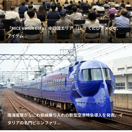
「MICE Venue Elite」中四国エリア（2）：くにびきメッセ、
アイテム...
南海電鉄がなにわ筋線乗り入れの新型空港特急導入を発表。イ
タリアの名門ピニンファリ...