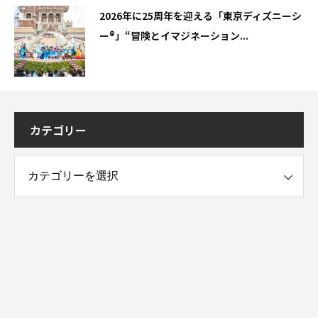
2026年に25周年を迎える「東京ディズニーシ
ー®」“冒険とイマジネーション...
カテゴリー
ー