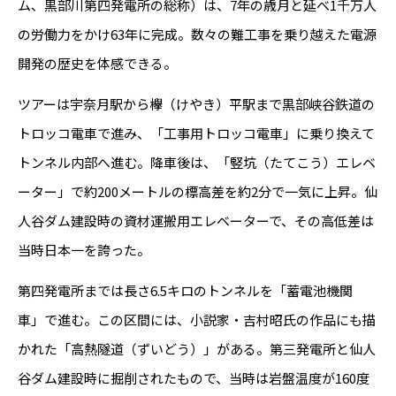
ム、黒部川第四発電所の総称）は、7年の歳月と延べ1千万人
の労働力をかけ63年に完成。数々の難工事を乗り越えた電源
開発の歴史を体感できる。
ツアーは宇奈月駅から欅（けやき）平駅まで黒部峡谷鉄道の
トロッコ電車で進み、「工事用トロッコ電車」に乗り換えて
トンネル内部へ進む。降車後は、「竪坑（たてこう）エレベ
ーター」で約200メートルの標高差を約2分で一気に上昇。仙
人谷ダム建設時の資材運搬用エレベーターで、その高低差は
当時日本一を誇った。
第四発電所までは長さ6.5キロのトンネルを「蓄電池機関
車」で進む。この区間には、小説家・吉村昭氏の作品にも描
かれた「高熱隧道（ずいどう）」がある。第三発電所と仙人
谷ダム建設時に掘削されたもので、当時は岩盤温度が160度