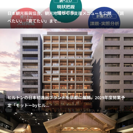
日本観光振興協会、観光地域づくり支援メニューを公開 「調
べたい」「育てたい」まで...
ヒルトンの日本初進出ブランドを京都に展開。2029年度開業予
定「モットーbyヒル...