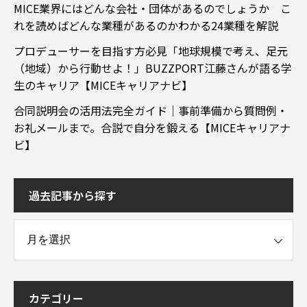
MICE業界にはどんな会社・団体があるのでしょうか こ
れを読めばどんな業種があるのかわかる24業種を解説
プロデューサーを目指す方必見「地球規模で考え、足元
（地域）から行動せよ！」BUZZPORT江藤さんが語る学
生のキャリア【MICEキャリアナビ】
合同説明会の活用法完全ガイド｜事前準備から質問例・
お礼メールまで。合説で自分を鍛える【MICEキャリアナ
ビ】
過去記事から探す
事から探す
カテゴリー