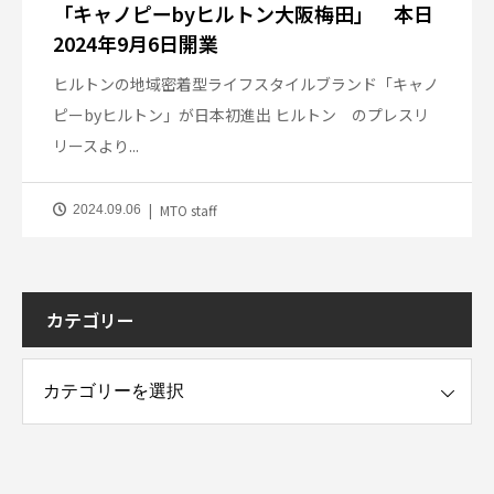
「キャノピーbyヒルトン大阪梅田」 本日
2024年9月6日開業
ヒルトンの地域密着型ライフスタイルブランド「キャノ
ピーbyヒルトン」が日本初進出 ヒルトン のプレスリ
リースより...
MTO staff
2024.09.06
カテゴリー
ー